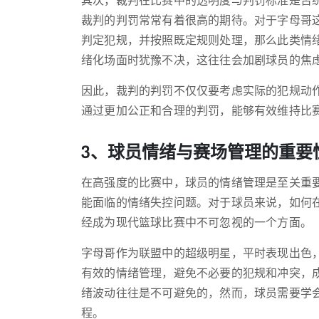
其次，裁判在比赛中的透明度与判罚标准是否
裁判的判罚常常有着很高的期待。对于字母哥
判定犯规，并按照既定规则处理，那么此类情
绪化场面时犹豫不决，这往往会加剧球员的焦
因此，裁判的判罚不仅仅要考虑实际的犯规动
通过更加公正和合理的判罚，能够有效维持比
3、球员情绪与赛场管理的重要
在高强度的比赛中，球员的情绪管理是至关重
能面临的情绪失控问题。对于球员来说，如何
经成为现代篮球比赛中不可忽视的一个方面。
字母哥作为联盟中的超级明星，平时表现出色
有效的情绪管理，避免不必要的犯规和冲突，
绪波动往往是不可避免的，然而，球员需要学
程。