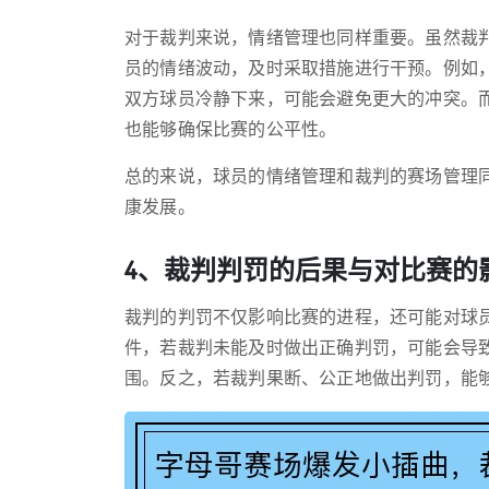
对于裁判来说，情绪管理也同样重要。虽然裁
员的情绪波动，及时采取措施进行干预。例如
双方球员冷静下来，可能会避免更大的冲突。
也能够确保比赛的公平性。
总的来说，球员的情绪管理和裁判的赛场管理
康发展。
4、裁判判罚的后果与对比赛的
裁判的判罚不仅影响比赛的进程，还可能对球
件，若裁判未能及时做出正确判罚，可能会导
围。反之，若裁判果断、公正地做出判罚，能