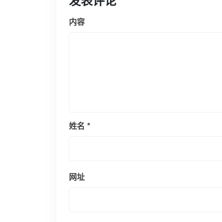
发表评论
内容
姓名
*
网址