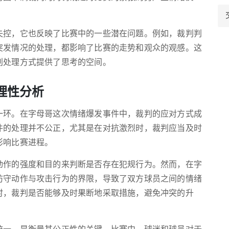
失控，它也反映了比赛中的一些潜在问题。例如，裁判判
突发情况的处理，都影响了比赛的走势和观众的观感。这
判处理方式提供了思考的空间。
理性分析
一环。在字母哥这次情绪爆发事件中，裁判的应对方式成
件的处理并不公正，尤其是在对抗激烈时，裁判应当及时
影响比赛进程。
动作的强度和目的来判断是否存在犯规行为。然而，在字
防守动作与攻击行为的界限，导致了双方球员之间的情绪
时，裁判是否能够及时果断地采取措施，避免冲突的升