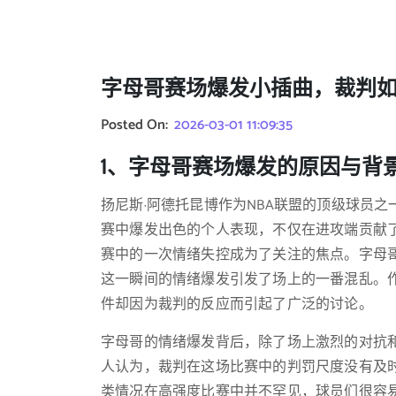
字母哥赛场爆发小插曲，裁判
Posted On:
2026-03-01 11:09:35
1、字母哥赛场爆发的原因与背
扬尼斯·阿德托昆博作为NBA联盟的顶级球员
赛中爆发出色的个人表现，不仅在进攻端贡献
赛中的一次情绪失控成为了关注的焦点。字母
这一瞬间的情绪爆发引发了场上的一番混乱。
件却因为裁判的反应而引起了广泛的讨论。
字母哥的情绪爆发背后，除了场上激烈的对抗
人认为，裁判在这场比赛中的判罚尺度没有及
类情况在高强度比赛中并不罕见，球员们很容