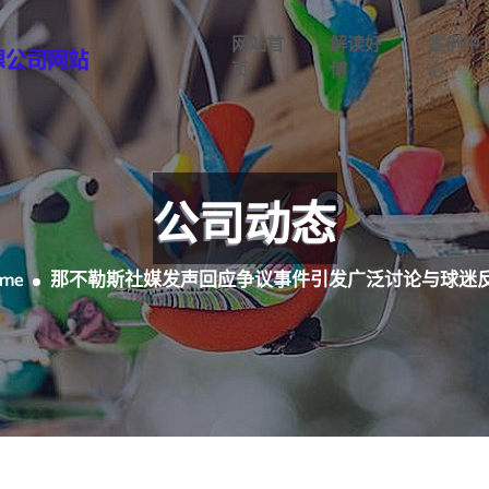
网站首
解读好
案例中
页
博
心
公司动态
me
那不勒斯社媒发声回应争议事件引发广泛讨论与球迷