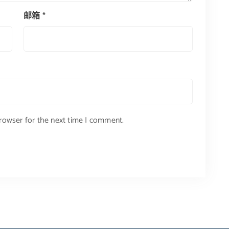
邮箱
*
browser for the next time I comment.