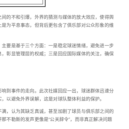
之间的不和引爆，外界的猜测与媒体的放大效应，使得舆
上是为平息事态，但背后更包含了俱乐部对公众形象的维
，主要是基于三个方面：一是稳定球迷情绪，避免进一步
息，彰显管理层的权威；三是回应国际媒体的关注，确保
影响到事件的走向。此次社媒回应一出，球迷群体迅速分
实，以避免外界误解，这是对球队整体利益的保护。
不满，认为其缺乏真诚，甚至加剧了球员与俱乐部之间的
那不勒斯的发声更像是“公关辞令”，而非真正解决问题