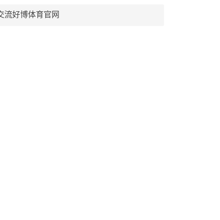
交流好博体育官网