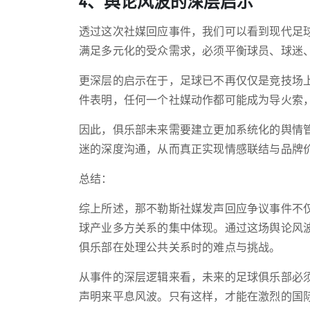
4、舆论风波的深层启示
透过这次社媒回应事件，我们可以看到现代足
满足多元化的受众需求，必须平衡球员、球迷
更深层的启示在于，足球已不再仅仅是竞技场
件表明，任何一个社媒动作都可能成为导火索
因此，俱乐部未来需要建立更加系统化的舆情
迷的深度沟通，从而真正实现情感联结与品牌
总结：
综上所述，那不勒斯社媒发声回应争议事件不
球产业多方关系的集中体现。通过这场舆论风
俱乐部在处理公共关系时的难点与挑战。
从事件的深层逻辑来看，未来的足球俱乐部必
声明来平息风波。只有这样，才能在激烈的国