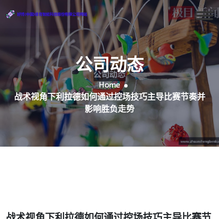
公司动态
Home
战术视角下利拉德如何通过控场技巧主导比赛节奏并
影响胜负走势
战术视角下利拉德如何通过控场技巧主导比赛节