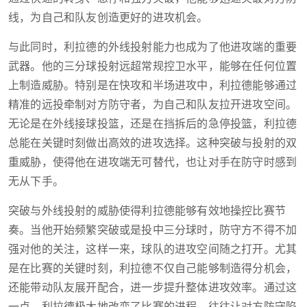
线，为自己和队友创造更好的进攻机会。
与此同时，利拉德的外线投射能力也成为了他进攻端的重要
武器。他的三分球投射远超常规控卫水平，能够在任何位置
上制造威胁。特别是在快攻和半场进攻中，利拉德能够通过
精准的远投牵制对方防守者，为自己和队友拉开进攻空间。
无论是在外线接球投篮，还是在挡拆后的急停投篮，利拉德
总能在关键时刻做出高效的进攻选择。这种突破与投射的双
重威胁，使得他在进攻端无可替代，也让对手在防守时感到
无从下手。
突破与外线投射的威胁使得利拉德能够有效地操控比赛节
奏。当他开始频繁突破或是投中三分球时，防守方不得不加
强对他的关注，这样一来，球队的进攻空间随之打开。尤其
是在比赛的关键时刻，利拉德不仅自己能够制造得分机会，
还能带动队友展开配合，进一步提升整体进攻效率。通过这