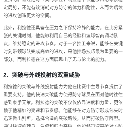
定局势，还能有效消耗对方防守的体力和耐性，从而为后续
的进攻创造更大的空间。
此外，利拉德还具备在压力之下保持冷静的能力。在比分紧
张的关键时刻，他能够利用自己的经验和篮球智商调动队
友，维持稳定的进攻节奏。对于一名控卫来说，能够在关键
时刻带领球队完成高效的进攻，是他控场技巧最为重要的一
部分。而利拉德在这方面展现出了无与伦比的能力。
2、突破与外线投射的双重威胁
利拉德的突破与外线投射能力为他在比赛中主导节奏提供了
重要支持。他的快速突破能力使得防守球员在面对他时往往
感到束手无策。利拉德的突破不仅仅依靠速度和力量，更依
赖于他精妙的变速和节奏感。他能够在对方防守形成包夹时
迅速做出判断，选择合适的突破路线，从而打破防守阵型。
通过快速的转身、急停和强力突破，他能够迅速突破对方防