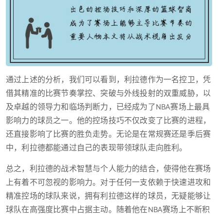
通过上述的分析，我们可以看到，利拉德作为一名控卫，凭
借其精准的比赛节奏掌控、突破与外线投射的双重威胁，以
及卓越的领导力和临场判断力，已经成为了NBA赛场上最具
影响力的球员之一。他的控场技巧不仅改变了比赛的进程，
还直接影响了比赛的胜负走势。无论是在常规赛还是季后赛
中，利拉德都能通过自己的表现带领球队走向胜利。
总之，利拉德的战术智慧与个人能力的结合，使得他在赛场
上有着不可忽视的影响力。对于任何一支依赖于快速进攻和
精准控场的球队来说，拥有利拉德这样的球员，无疑能够让
球队在高强度比赛中占据主动。随着他在NBA赛场上不断积