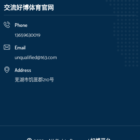
交流好博体育官网
Phone
13659630019
Email
unqualified@163.com
Address
芜湖市饥匪郡210号