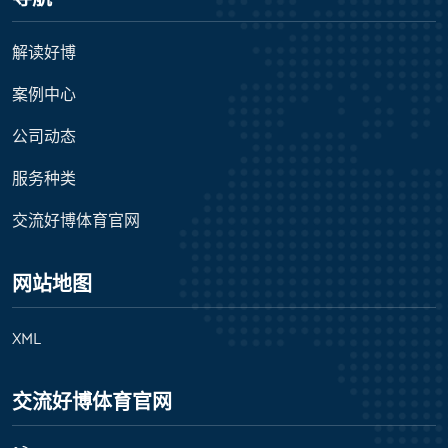
解读好博
案例中心
公司动态
服务种类
交流好博体育官网
网站地图
XML
交流好博体育官网