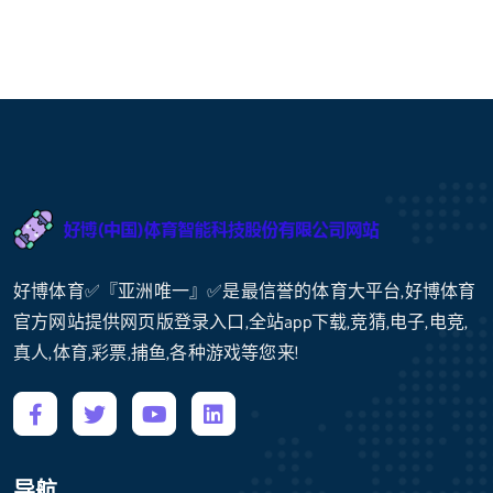
好博体育✅『亚洲唯一』✅是最信誉的体育大平台,好博体育
官方网站提供网页版登录入口,全站app下载,竞猜,电子,电竞,
真人,体育,彩票,捕鱼,各种游戏等您来!
导航