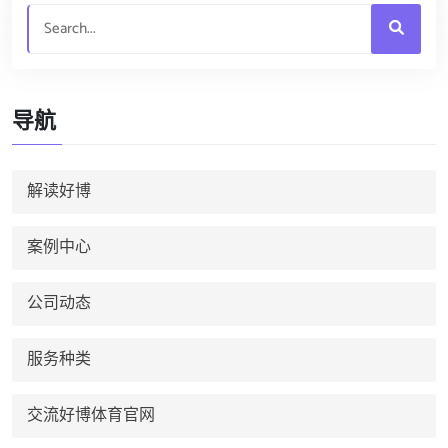
导航
解读好博
案例中心
公司动态
服务种类
交流好博体育官网