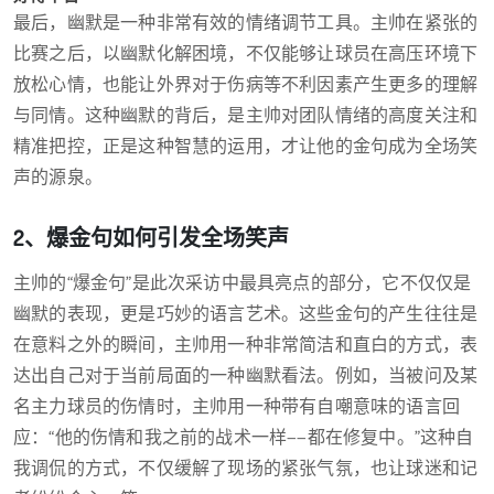
最后，幽默是一种非常有效的情绪调节工具。主帅在紧张的
比赛之后，以幽默化解困境，不仅能够让球员在高压环境下
放松心情，也能让外界对于伤病等不利因素产生更多的理解
与同情。这种幽默的背后，是主帅对团队情绪的高度关注和
精准把控，正是这种智慧的运用，才让他的金句成为全场笑
声的源泉。
2、爆金句如何引发全场笑声
主帅的“爆金句”是此次采访中最具亮点的部分，它不仅仅是
幽默的表现，更是巧妙的语言艺术。这些金句的产生往往是
在意料之外的瞬间，主帅用一种非常简洁和直白的方式，表
达出自己对于当前局面的一种幽默看法。例如，当被问及某
名主力球员的伤情时，主帅用一种带有自嘲意味的语言回
应：“他的伤情和我之前的战术一样——都在修复中。”这种自
我调侃的方式，不仅缓解了现场的紧张气氛，也让球迷和记