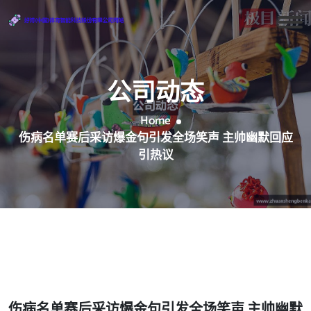
公司动态
Home
伤病名单赛后采访爆金句引发全场笑声 主帅幽默回应
引热议
伤病名单赛后采访爆金句引发全场笑声 主帅幽默