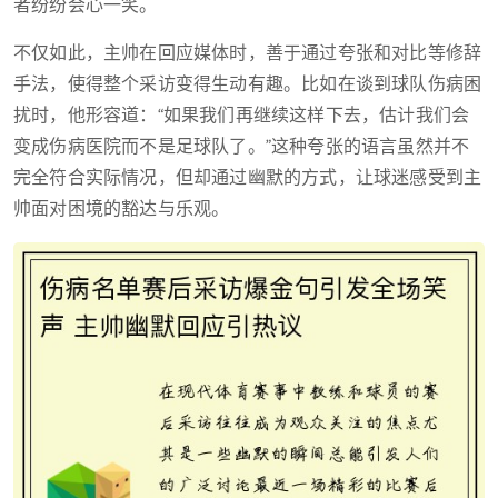
者纷纷会心一笑。
不仅如此，主帅在回应媒体时，善于通过夸张和对比等修辞
手法，使得整个采访变得生动有趣。比如在谈到球队伤病困
扰时，他形容道：“如果我们再继续这样下去，估计我们会
变成伤病医院而不是足球队了。”这种夸张的语言虽然并不
完全符合实际情况，但却通过幽默的方式，让球迷感受到主
帅面对困境的豁达与乐观。