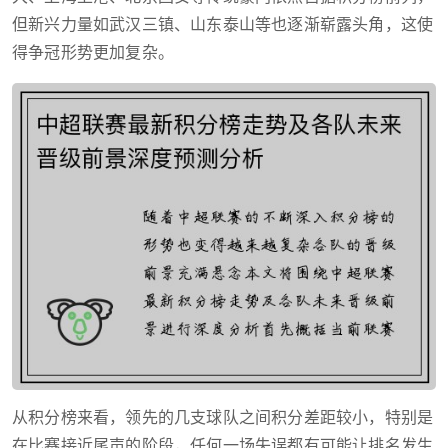
但新兴力量如武汉三镇、山东泰山等也逐渐崭露头角，这使
得争冠形势更加复杂。
从积分榜来看，领先的几支球队之间积分差距较小，特别是
在比赛接近尾声的阶段，任何一场失误都有可能让排名发生