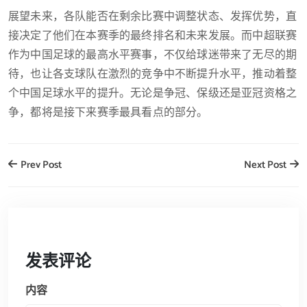
展望未来，各队能否在剩余比赛中调整状态、发挥优势，直
接决定了他们在本赛季的最终排名和未来发展。而中超联赛
作为中国足球的最高水平赛事，不仅给球迷带来了无尽的期
待，也让各支球队在激烈的竞争中不断提升水平，推动着整
个中国足球水平的提升。无论是争冠、保级还是亚冠资格之
争，都将是接下来赛季最具看点的部分。
Prev Post
Next Post
发表评论
内容