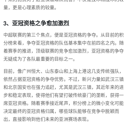
量，更是心理素质的较量。
3、亚冠资格之争愈加激烈
中超联赛的第三个焦点，便是亚冠资格的争夺。从目前的积
分榜来看，争夺亚冠资格的队伍基本集中在前四名之内。随
着赛季的推进，顶级联赛的竞争愈加激烈，亚冠资格的争夺
无疑成为了各队最重要的目标之一。
目前，像广州恒大、山东泰山和上海上港这几支传统强队，
依然占据亚冠资格的争夺优势。不过，新兴力量如武汉三镇
和北京国安也在强力追赶，尤其是武汉三镇，其近年来的进
步和稳定表现，使得他们有望打破传统豪门的垄断，获得一
席亚冠资格。随着赛季接近尾声，积分榜上的微小变化可能
决定最终的亚冠资格归属，哪些球队能够在竞争中脱颖而
出，直接影响到他们未来的亚洲赛场表现。