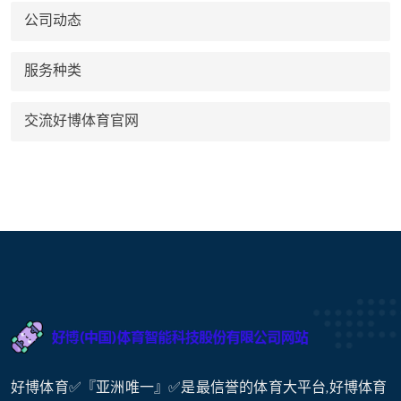
公司动态
服务种类
交流好博体育官网
好博体育✅『亚洲唯一』✅是最信誉的体育大平台,好博体育