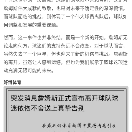
个篮球世界的一次震动。球迷们的依依不舍和告别，既是对
詹姆斯伟大成就的致敬，也是对未来不确定性的深深惋惜。
而球队面临的挑战，则体现了一个伟大球员离队后，球队如
何调整和发展的重要课题。
然而，这一事件也并非终结，而是一个新的开始。詹姆斯无
论走向何方，球迷们的支持永远不会改变。对于球队而言，
虽然失去了一个巨星，但也迎来了新的机遇与挑战。詹姆斯
的离开，虽然让人感到遗憾，但也为我们展示了篮球这项运
动充满无限可能的未来。
好博体育