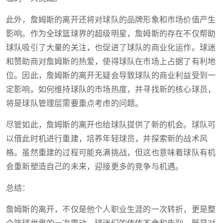
此外，詹姆斯的离开还将对球队的品牌形象和市场价值产生
影响。作为全球篮球界的超级明星，詹姆斯的存在不仅帮助
球队吸引了大量的关注，也促进了球队的商业化运作。球迷
和赞助商对詹姆斯的热爱，使得球队在市场上占据了有利地
位。因此，詹姆斯的离开无疑会导致球队的商业利益受到一
定影响。如何维持球队的市场热度，并寻找新的核心球员，
将是球队管理层需要重点考虑的问题。
尽管如此，詹姆斯的离开也给球队提供了新的机会。球队可
以借此时机进行重建，培养年轻球员，并探索新的战术风
格。虽然重建的过程可能充满挑战，但这也意味着球队有机
会重新塑造自己的未来，迎接更多的竞争与机遇。
总结：
詹姆斯的离开，不仅是他个人职业生涯的一次转折，更是整