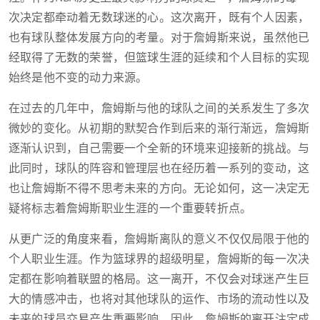
次决定都牵动着无数球迷的心。这次离开，既有个人因素，
也有球队整体发展方向的考量。对于詹姆斯来说，虽然他已
经取得了无数的荣誉，但篮球生涯的延续和个人目标的实现
始终是他不变的动力来源。
在过去的几年中，詹姆斯与他的球队之间的关系发生了多次
微妙的变化。从初期的默契合作到后来的渐行渐远，詹姆斯
逐渐认识到，自己需要一个全新的环境来迎接新的挑战。与
此同时，球队的阵容和管理层也在经历着一系列的变动，这
也让詹姆斯不得不思考未来的方向。无论如何，这一决定无
疑将标志着詹姆斯职业生涯的一个重要转折点。
从更广泛的角度来看，詹姆斯离队的意义不仅仅局限于他的
个人职业生涯。作为篮球界的超级明星，詹姆斯的每一次决
定都在影响着联盟的格局。这一离开，不仅会对球迷产生巨
大的情感冲击，也将对其他球队的运作、市场的流动性以及
未来的球员交易产生重要影响。因此，詹姆斯的离开注定成