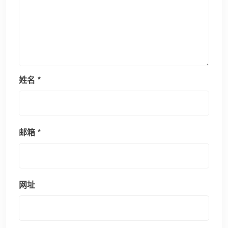
姓名
*
邮箱
*
网址